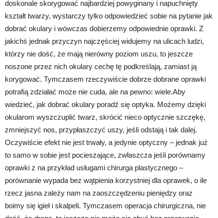
doskonale skorygować najbardziej powyginany i napuchnięty
kształt twarzy, wystarczy tylko odpowiedzieć sobie na pytanie jak
dobrać okulary i wówczas dobierzemy odpowiednie oprawki. Z
jakichś jednak przyczyn najczęściej widujemy na ulicach ludzi,
którzy nie dość, że mają nierówny poziom uszu, to jeszcze
noszone przez nich okulary cechę tę podkreślają, zamiast ją
korygować. Tymczasem rzeczywiście dobrze dobrane oprawki
potrafią zdziałać może nie cuda, ale na pewno: wiele.Aby
wiedzieć, jak dobrać okulary poradź się optyka. Możemy dzięki
okularom wyszczuplić twarz, skrócić nieco optycznie szczękę,
zmniejszyć nos, przypłaszczyć uszy, jeśli odstają i tak dalej.
Oczywiście efekt nie jest trwały, a jedynie optyczny – jednak już
to samo w sobie jest pocieszające, zwłaszcza jeśli porównamy
oprawki z na przykład usługami chirurga plastycznego –
porównanie wypada bez wątpienia korzystniej dla oprawek, o ile
rzecz jasna zależy nam na zaoszczędzeniu pieniędzy oraz
boimy się igieł i skalpeli. Tymczasem operacja chirurgiczna, nie