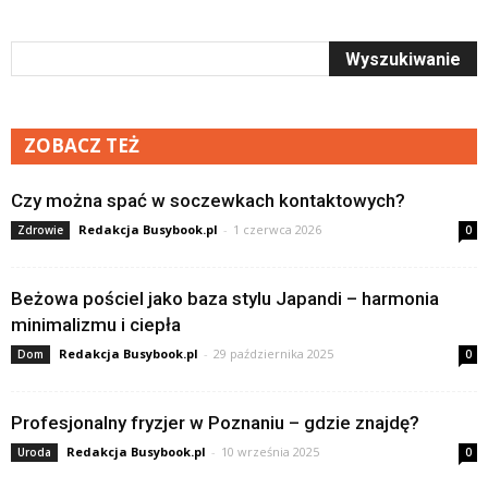
ZOBACZ TEŻ
Czy można spać w soczewkach kontaktowych?
Redakcja Busybook.pl
-
1 czerwca 2026
Zdrowie
0
Beżowa pościel jako baza stylu Japandi – harmonia
minimalizmu i ciepła
Redakcja Busybook.pl
-
29 października 2025
Dom
0
Profesjonalny fryzjer w Poznaniu – gdzie znajdę?
Redakcja Busybook.pl
-
10 września 2025
Uroda
0