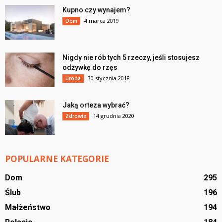
Kupno czy wynajem?
4 marca 2019
Dom
Nigdy nie rób tych 5 rzeczy, jeśli stosujesz
odżywkę do rzęs
30 stycznia 2018
Uroda
Jaką orteza wybrać?
14 grudnia 2020
Zdrowie
POPULARNE KATEGORIE
Dom
295
Ślub
196
Małżeństwo
194