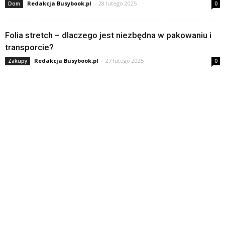
Redakcja Busybook.pl
-
28 lutego 2025
Dom
0
Folia stretch – dlaczego jest niezbędna w pakowaniu i
transporcie?
Redakcja Busybook.pl
-
27 lutego 2025
Zakupy
0