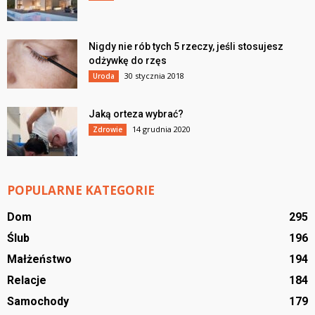
Nigdy nie rób tych 5 rzeczy, jeśli stosujesz
odżywkę do rzęs
30 stycznia 2018
Uroda
Jaką orteza wybrać?
14 grudnia 2020
Zdrowie
POPULARNE KATEGORIE
Dom
295
Ślub
196
Małżeństwo
194
Relacje
184
Samochody
179