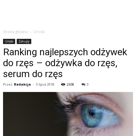
Strona główna
Uroda
Uroda
Zakupy
Ranking najlepszych odżywek
do rzęs – odżywka do rzęs,
serum do rzęs
Przez
Redakcja
-
3 lipca 2018
2658
0