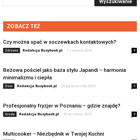
ZOBACZ TEŻ
Czy można spać w soczewkach kontaktowych?
Redakcja Busybook.pl
-
1 czerwca 2026
Zdrowie
0
Beżowa pościel jako baza stylu Japandi – harmonia
minimalizmu i ciepła
Redakcja Busybook.pl
-
29 października 2025
Dom
0
Profesjonalny fryzjer w Poznaniu – gdzie znajdę?
Redakcja Busybook.pl
-
10 września 2025
Uroda
0
Multicooker – Niezbędnik w Twojej Kuchni