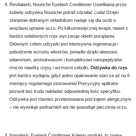
Revitalash, Nouriche Eyelash Conditioner Uwielbiana przez
kobiety odżywka Nouriche potrafi zdziałać cuda! Dzięki
starannie dobranym składnikom nadaje się dla osób o
wrażliwej oprawie oczu. Po kilkumiesięcznej terapii, nawet z
bardzo osłabionych rzęs wyczaruje obiekt pożądania.
Głównym celem odżywki jest intensywna regeneracja i
pobudzenie wzrostu włosków, ponadto dzięki aloesowi,
witaminom, aminokwasom i kompleksowi nanopeptydów
mocno nawilży rzęsy i wzmocni cebulki.
Odżywka do rzęs
jest bardzo wydajna, gdyż jedno opakowanie starcza aż na 6
miesięcy regularnego stosowania! Precyzyjny aplikator
pozwoli bez trudu nakładać odpowiednią ilość specyfiku.
Odżywka jest również przetestowana pod kątem alergicznym
– nie wywołuje podrażnień ani nie powoduje pieczenia oczu.
Nanolash, Eyelash Conditioner Kolejny produkt, to znana