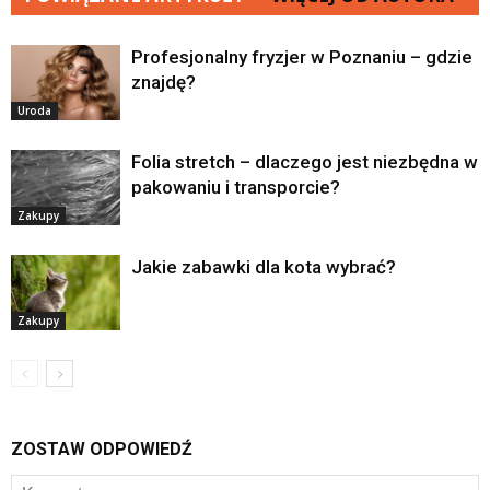
Profesjonalny fryzjer w Poznaniu – gdzie
znajdę?
Uroda
Folia stretch – dlaczego jest niezbędna w
pakowaniu i transporcie?
Zakupy
Jakie zabawki dla kota wybrać?
Zakupy
ZOSTAW ODPOWIEDŹ