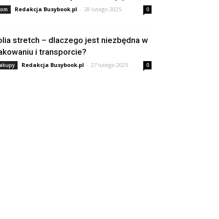
Redakcja Busybook.pl
-
28 lutego 2025
om
0
olia stretch – dlaczego jest niezbędna w
akowaniu i transporcie?
Redakcja Busybook.pl
-
27 lutego 2025
akupy
0