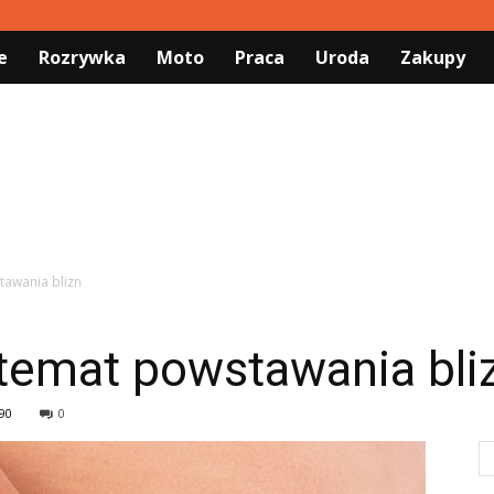
e
Rozrywka
Moto
Praca
Uroda
Zakupy
tawania blizn
 temat powstawania bli
90
0