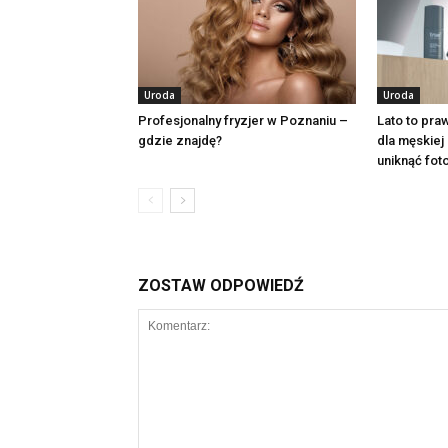
Uroda
Uroda
Profesjonalny fryzjer w Poznaniu –
Lato to pr
gdzie znajdę?
dla męskiej 
uniknąć fot
ZOSTAW ODPOWIEDŹ