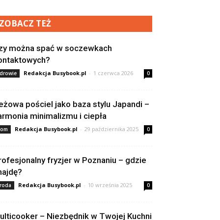
ZOBACZ TEŻ
zy można spać w soczewkach
ontaktowych?
Redakcja Busybook.pl
-
1 czerwca 2026
drowie
0
eżowa pościel jako baza stylu Japandi –
armonia minimalizmu i ciepła
Redakcja Busybook.pl
-
29 października 2025
om
0
rofesjonalny fryzjer w Poznaniu – gdzie
najdę?
Redakcja Busybook.pl
-
10 września 2025
roda
0
ulticooker – Niezbędnik w Twojej Kuchni