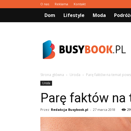
O nas
Reklama
Kontakt
Dom
Lifestyle
Moda
Podróż
Busybook.pl
Strona główna
Uroda
Parę faktów na temat pows
Uroda
Parę faktów na
Przez
Redakcja Busybook.pl
-
27 marca 2018
29