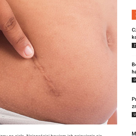
C
k
Z
B
h
D
P
z
U
M