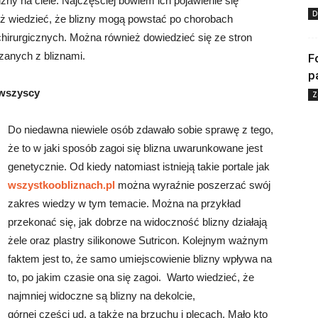
izny na ciele. Najczęściej bowiem ich pojawienie się
D
eż wiedzieć, że blizny mogą powstać po chorobach
chirurgicznych. Można również dowiedzieć się ze stron
zanych z bliznami.
F
p
 wszyscy
Z
Do niedawna niewiele osób zdawało sobie sprawę z tego,
że to w jaki sposób zagoi się blizna uwarunkowane jest
genetycznie. Od kiedy natomiast istnieją takie portale jak
wszystkoobliznach.pl
można wyraźnie poszerzać swój
zakres wiedzy w tym temacie. Można na przykład
przekonać się, jak dobrze na widoczność blizny działają
żele oraz plastry silikonowe Sutricon. Kolejnym ważnym
faktem jest to, że samo umiejscowienie blizny wpływa na
to, po jakim czasie ona się zagoi. Warto wiedzieć, że
najmniej widoczne są blizny na dekolcie,
górnej części ud, a także na brzuchu i plecach. Mało kto