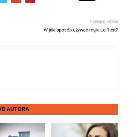
Następny artykuł
W jaki sposób używać myjki Leifheit?
 OD AUTORA