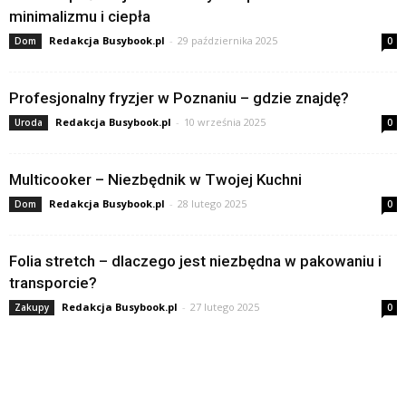
minimalizmu i ciepła
Redakcja Busybook.pl
-
29 października 2025
Dom
0
Profesjonalny fryzjer w Poznaniu – gdzie znajdę?
Redakcja Busybook.pl
-
10 września 2025
Uroda
0
Multicooker – Niezbędnik w Twojej Kuchni
Redakcja Busybook.pl
-
28 lutego 2025
Dom
0
Folia stretch – dlaczego jest niezbędna w pakowaniu i
transporcie?
Redakcja Busybook.pl
-
27 lutego 2025
Zakupy
0