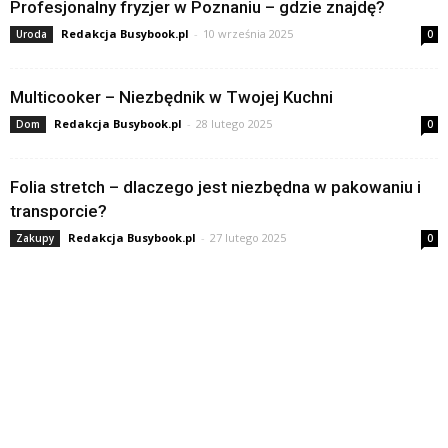
Profesjonalny fryzjer w Poznaniu – gdzie znajdę?
Redakcja Busybook.pl
-
10 września 2025
Uroda
0
Multicooker – Niezbędnik w Twojej Kuchni
Redakcja Busybook.pl
-
28 lutego 2025
Dom
0
Folia stretch – dlaczego jest niezbędna w pakowaniu i
transporcie?
Redakcja Busybook.pl
-
27 lutego 2025
Zakupy
0