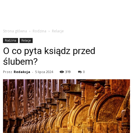
Strona główna
Rodzina
Relacje
Rodzina
Relacje
O co pyta ksiądz przed
ślubem?
Przez
Redakcja
-
5 lipca 2024
319
0