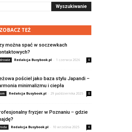
ZOBACZ TEŻ
zy można spać w soczewkach
ontaktowych?
Redakcja Busybook.pl
-
1 czerwca 2026
drowie
0
eżowa pościel jako baza stylu Japandi –
armonia minimalizmu i ciepła
Redakcja Busybook.pl
-
29 października 2025
om
0
rofesjonalny fryzjer w Poznaniu – gdzie
najdę?
Redakcja Busybook.pl
-
10 września 2025
roda
0