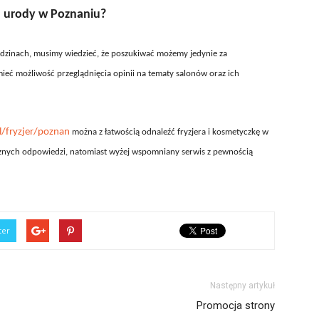
od urody w Poznaniu?
edzinach, musimy wiedzieć, że poszukiwać możemy jedynie za
ieć możliwość przeglądnięcia opinii na tematy salonów oraz ich
/fryzjer/poznan
można z łatwością odnaleźć fryzjera i kosmetyczkę w
znych odpowiedzi, natomiast wyżej wspomniany serwis z pewnością
ter
Następny artykuł
Promocja strony