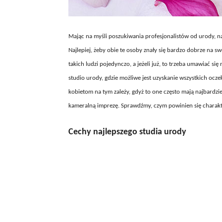
Mając na myśli poszukiwania profesjonalistów od urody, naj
Najlepiej, żeby obie te osoby znały się bardzo dobrze na s
takich ludzi pojedynczo, a jeżeli już, to trzeba umawiać s
studio urody, gdzie możliwe jest uzyskanie wszystkich oc
kobietom na tym zależy, gdyż to one często mają najbardzi
kameralną imprezę. Sprawdźmy, czym powinien się charakte
Cechy najlepszego studia urody