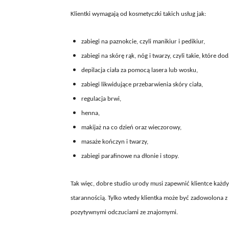
Klientki wymagają od kosmetyczki takich usług jak:
zabiegi na paznokcie, czyli manikiur i pedikiur,
zabiegi na skórę rąk, nóg i twarzy, czyli takie, które do
depilacja ciała za pomocą lasera lub wosku,
zabiegi likwidujące przebarwienia skóry ciała,
regulacja brwi,
henna,
makijaż na co dzień oraz wieczorowy,
masaże kończyn i twarzy,
zabiegi parafinowe na dłonie i stopy.
Tak więc, dobre studio urody musi zapewnić klientce każd
starannością. Tylko wtedy klientka może być zadowolona z 
pozytywnymi odczuciami ze znajomymi.