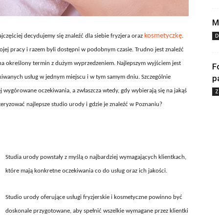
M
kosmetyczkę
D
częściej decydujemy się znaleźć dla siebie fryzjera oraz
.
wojej pracy i razem byli dostępni w podobnym czasie. Trudno jest znaleźć
ię na określony termin z dużym wyprzedzeniem. Najlepszym wyjściem jest
F
p
zekiwanych usług w jednym miejscu i w tym samym dniu. Szczególnie
ej wygórowane oczekiwania, a zwłaszcza wtedy, gdy wybierają się na jakąś
Z
ryzować najlepsze studio urody i gdzie je znaleźć w Poznaniu?
Studia urody powstały z myślą o najbardziej wymagających klientkach,
które mają konkretne oczekiwania co do usług oraz ich jakości.
Studio urody oferujące usługi fryzjerskie i kosmetyczne powinno być
doskonale przygotowane, aby spełnić wszelkie wymagane przez klientki