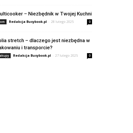
ulticooker – Niezbędnik w Twojej Kuchni
Redakcja Busybook.pl
-
28 lutego 2025
om
0
olia stretch – dlaczego jest niezbędna w
akowaniu i transporcie?
Redakcja Busybook.pl
-
27 lutego 2025
akupy
0