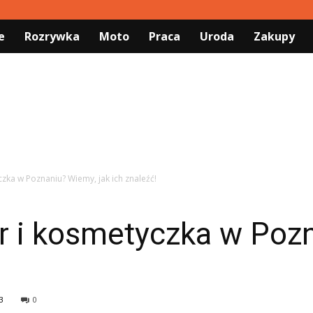
e
Rozrywka
Moto
Praca
Uroda
Zakupy
czka w Poznaniu? Wiemy, jak ich znaleźć!
er i kosmetyczka w Poz
3
0