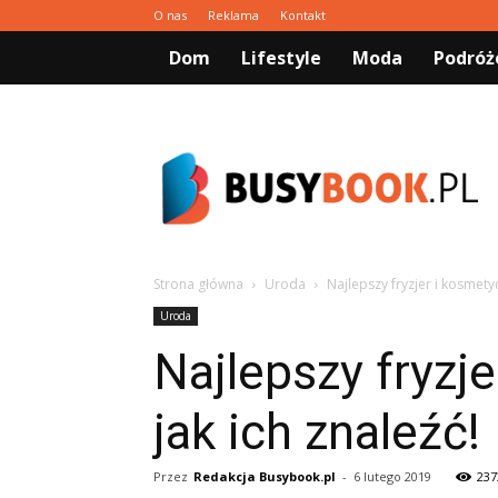
O nas
Reklama
Kontakt
Dom
Lifestyle
Moda
Podróż
Busybook.pl
Strona główna
Uroda
Najlepszy fryzjer i kosmety
Uroda
Najlepszy fryzj
jak ich znaleźć!
Przez
Redakcja Busybook.pl
-
6 lutego 2019
237