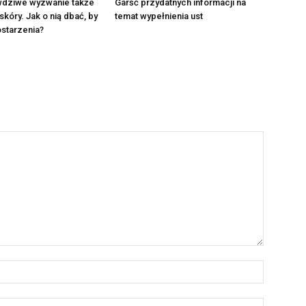
awdziwe wyzwanie także
Garść przydatnych informacji na
skóry. Jak o nią dbać, by
temat wypełnienia ust
ostarzenia?