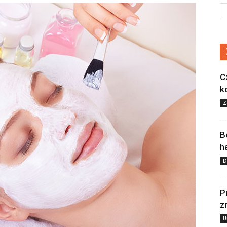
C
k
Z
B
h
D
P
z
U