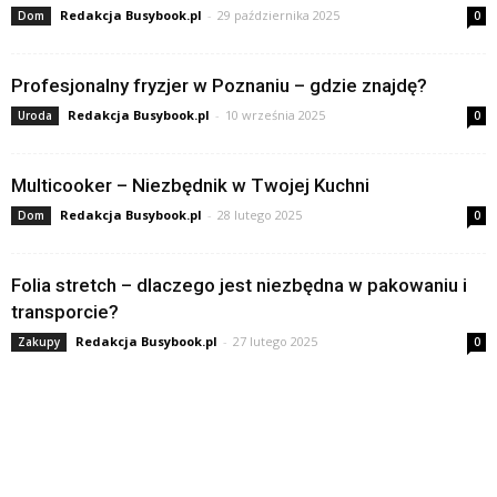
Redakcja Busybook.pl
-
29 października 2025
Dom
0
Profesjonalny fryzjer w Poznaniu – gdzie znajdę?
Redakcja Busybook.pl
-
10 września 2025
Uroda
0
Multicooker – Niezbędnik w Twojej Kuchni
Redakcja Busybook.pl
-
28 lutego 2025
Dom
0
Folia stretch – dlaczego jest niezbędna w pakowaniu i
transporcie?
Redakcja Busybook.pl
-
27 lutego 2025
Zakupy
0