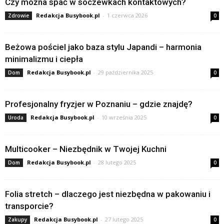
Czy można spać w soczewkach kontaktowych?
Redakcja Busybook.pl
-
1 czerwca 2026
Zdrowie
0
Beżowa pościel jako baza stylu Japandi – harmonia
minimalizmu i ciepła
Redakcja Busybook.pl
-
29 października 2025
Dom
0
Profesjonalny fryzjer w Poznaniu – gdzie znajdę?
Redakcja Busybook.pl
-
10 września 2025
Uroda
0
Multicooker – Niezbędnik w Twojej Kuchni
Redakcja Busybook.pl
-
28 lutego 2025
Dom
0
Folia stretch – dlaczego jest niezbędna w pakowaniu i
transporcie?
Redakcja Busybook.pl
-
27 lutego 2025
Zakupy
0