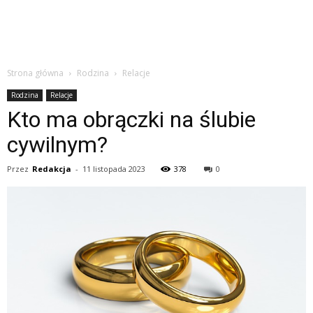
Strona główna
Rodzina
Relacje
Rodzina
Relacje
Kto ma obrączki na ślubie
cywilnym?
Przez
Redakcja
-
11 listopada 2023
378
0