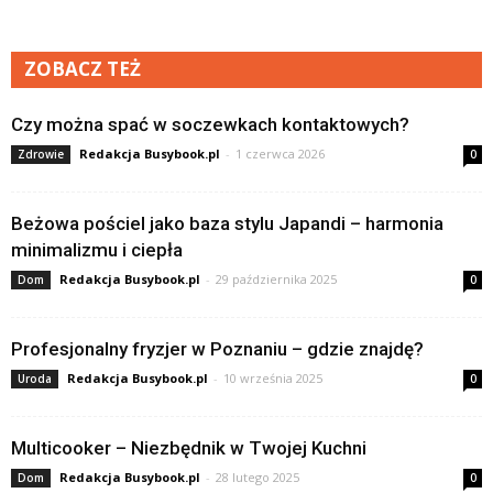
ZOBACZ TEŻ
Czy można spać w soczewkach kontaktowych?
Redakcja Busybook.pl
-
1 czerwca 2026
Zdrowie
0
Beżowa pościel jako baza stylu Japandi – harmonia
minimalizmu i ciepła
Redakcja Busybook.pl
-
29 października 2025
Dom
0
Profesjonalny fryzjer w Poznaniu – gdzie znajdę?
Redakcja Busybook.pl
-
10 września 2025
Uroda
0
Multicooker – Niezbędnik w Twojej Kuchni
Redakcja Busybook.pl
-
28 lutego 2025
Dom
0