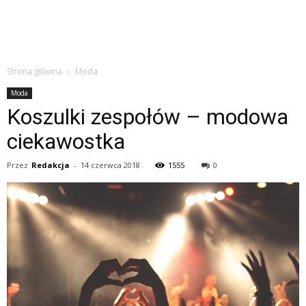
Strona główna
Moda
Moda
Koszulki zespołów – modowa
ciekawostka
Przez
Redakcja
-
14 czerwca 2018
1555
0