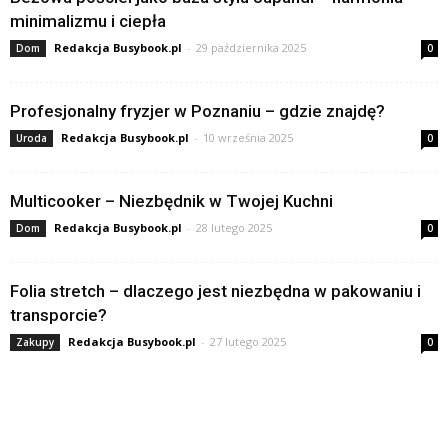
minimalizmu i ciepła
Redakcja Busybook.pl
-
29 października 2025
Dom
0
Profesjonalny fryzjer w Poznaniu – gdzie znajdę?
Redakcja Busybook.pl
-
10 września 2025
Uroda
0
Multicooker – Niezbędnik w Twojej Kuchni
Redakcja Busybook.pl
-
28 lutego 2025
Dom
0
Folia stretch – dlaczego jest niezbędna w pakowaniu i
transporcie?
Redakcja Busybook.pl
-
27 lutego 2025
Zakupy
0