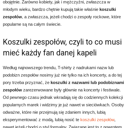
obojętnie. Zarówno kobiety, jak i mężczyźni, zwłaszcza w
młodym wieku, bardzo chętnie kupują takie właśnie
koszulki
zespołów
, a zwłaszcza, jeżeli chodzi o zespoły rockowe, które
popularne są na całym świecie.
Koszulki zespołów, czyli to co musi
mieć każdy fan danej kapeli
Według najnowszego trendu, T-shirty z nadrukami nazw lub
podobizn zespołów nosimy już nie tylko na ich koncerty, a do tej
pory trzeba przyznać, że
koszulki z nazwami lub podobiznami
zespołów
zarezerwowane były głównie na koncerty i festiwale.
Od pewnego czasu jednak wkradają się do codziennych kolekcji
popularnych marek i widzimy je już nawet w sieciówkach. Osoby
odważne, które nie przejmują się zdaniem innych, lubią
eksperymentować z modą, lubią nosić te
koszulki zespołów
,
nawet jeżeli chodzi o styl formalny. Związane jest to z powrotem