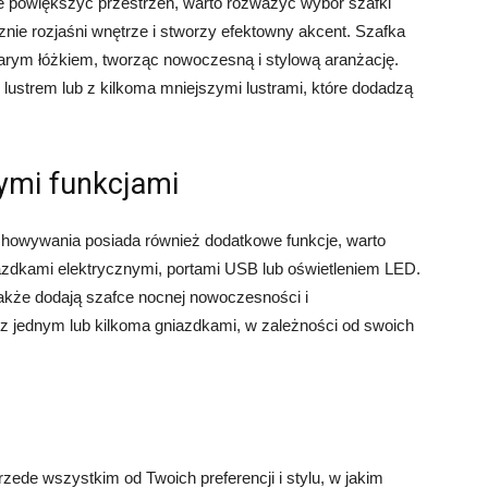
nie powiększyć przestrzeń, warto rozważyć wybór szafki
cznie rozjaśni wnętrze i stworzy efektowny akcent. Szafka
arym łóżkiem, tworząc nowoczesną i stylową aranżację.
strem lub z kilkoma mniejszymi lustrami, które dodadzą
ymi funkcjami
echowywania posiada również dodatkowe funkcje, warto
dkami elektrycznymi, portami USB lub oświetleniem LED.
 także dodają szafce nocnej nowoczesności i
z jednym lub kilkoma gniazdkami, w zależności od swoich
zede wszystkim od Twoich preferencji i stylu, w jakim