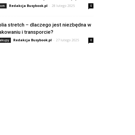
Redakcja Busybook.pl
-
28 lutego 2025
om
0
olia stretch – dlaczego jest niezbędna w
akowaniu i transporcie?
Redakcja Busybook.pl
-
27 lutego 2025
akupy
0