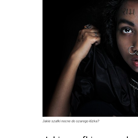
Jakie szafki nocne do szarego łóżka?