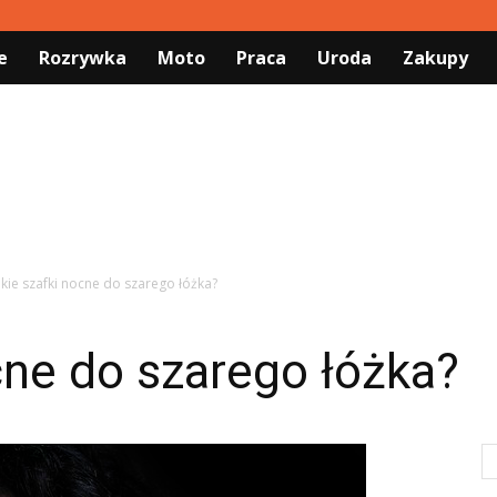
e
Rozrywka
Moto
Praca
Uroda
Zakupy
akie szafki nocne do szarego łóżka?
cne do szarego łóżka?