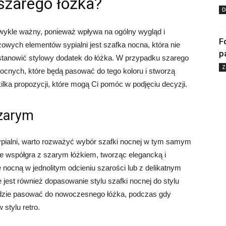
 szarego łóżka?
D
zwykle ważny, ponieważ wpływa na ogólny wygląd i
F
wych elementów sypialni jest szafka nocna, która nie
p
e stanowić stylowy dodatek do łóżka. W przypadku szarego
Z
nocnych, które będą pasować do tego koloru i stworzą
ilka propozycji, które mogą Ci pomóc w podjęciu decyzji.
szarym
pialni, warto rozważyć wybór szafki nocnej w tym samym
e współgra z szarym łóżkiem, tworząc elegancką i
ocną w jednolitym odcieniu szarości lub z delikatnym
jest również dopasowanie stylu szafki nocnej do stylu
będzie pasować do nowoczesnego łóżka, podczas gdy
 stylu retro.