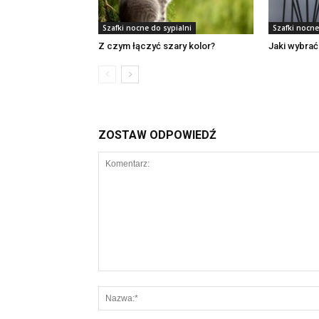
Szafki nocne do sypialni
Szafki nocne
Z czym łączyć szary kolor?
Jaki wybrać
ZOSTAW ODPOWIEDŹ