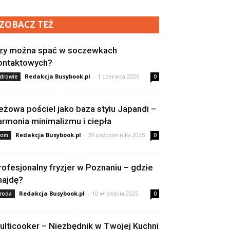
ZOBACZ TEŻ
zy można spać w soczewkach
ontaktowych?
Redakcja Busybook.pl
-
1 czerwca 2026
drowie
0
eżowa pościel jako baza stylu Japandi –
armonia minimalizmu i ciepła
Redakcja Busybook.pl
-
29 października 2025
om
0
rofesjonalny fryzjer w Poznaniu – gdzie
najdę?
Redakcja Busybook.pl
-
10 września 2025
roda
0
ulticooker – Niezbędnik w Twojej Kuchni