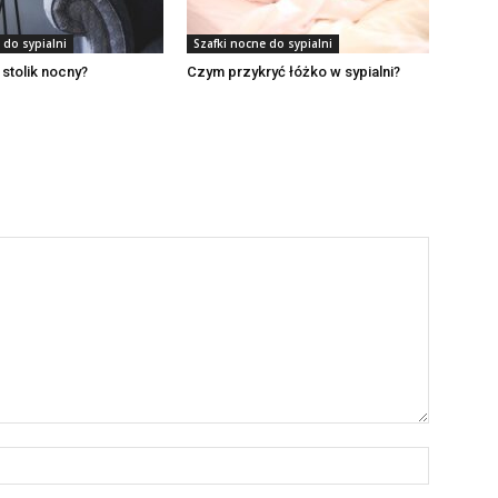
 do sypialni
Szafki nocne do sypialni
 stolik nocny?
Czym przykryć łóżko w sypialni?