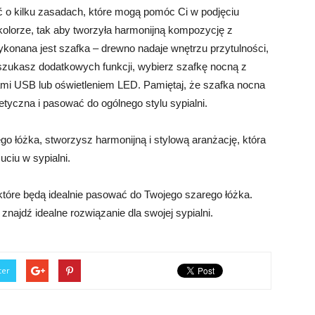
ać o kilku zasadach, które mogą pomóc Ci w podjęciu
kolorze, tak aby tworzyła harmonijną kompozycję z
ykonana jest szafka – drewno nadaje wnętrzu przytulności,
i szukasz dodatkowych funkcji, wybierz szafkę nocną z
mi USB lub oświetleniem LED. Pamiętaj, że szafka nocna
etyczna i pasować do ogólnego stylu sypialni.
o łóżka, stworzysz harmonijną i stylową aranżację, która
ciu w sypialni.
które będą idealnie pasować do Twojego szarego łóżka.
 znajdź idealne rozwiązanie dla swojej sypialni.
ter