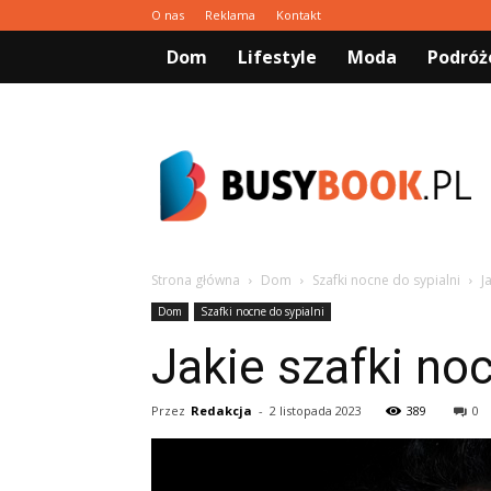
O nas
Reklama
Kontakt
Dom
Lifestyle
Moda
Podróż
Busybook.pl
Strona główna
Dom
Szafki nocne do sypialni
J
Dom
Szafki nocne do sypialni
Jakie szafki no
Przez
Redakcja
-
2 listopada 2023
389
0