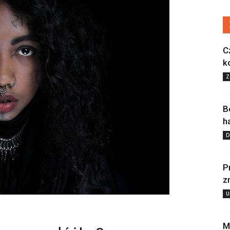
C
k
Z
B
h
D
P
z
U
M