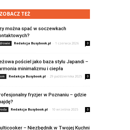
ZOBACZ TEŻ
zy można spać w soczewkach
ontaktowych?
Redakcja Busybook.pl
-
1 czerwca 2026
drowie
0
eżowa pościel jako baza stylu Japandi –
armonia minimalizmu i ciepła
Redakcja Busybook.pl
-
29 października 2025
om
0
rofesjonalny fryzjer w Poznaniu – gdzie
najdę?
Redakcja Busybook.pl
-
10 września 2025
roda
0
ulticooker – Niezbędnik w Twojej Kuchni