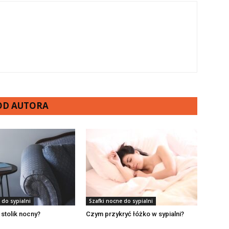
 OD AUTORA
 do sypialni
Szafki nocne do sypialni
 stolik nocny?
Czym przykryć łóżko w sypialni?