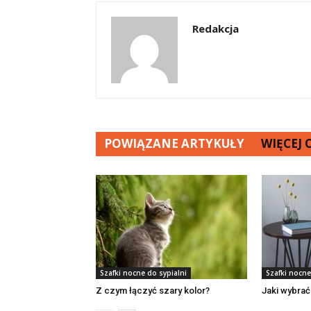
Redakcja
POWIĄZANE ARTYKUŁY
WIĘCEJ
Szafki nocne do sypialni
Szafki nocne
Z czym łączyć szary kolor?
Jaki wybrać