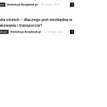
Redakcja Busybook.pl
-
28 lutego 2025
om
0
olia stretch – dlaczego jest niezbędna w
akowaniu i transporcie?
Redakcja Busybook.pl
-
27 lutego 2025
akupy
0