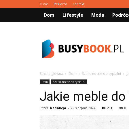
O nas
Reklama
Kontakt
Dom
Lifestyle
Moda
Podróż
Busybook.pl
Strona główna
Dom
Szafki nocne do sypialni
J
Dom
Szafki nocne do sypialni
Jakie meble do
Przez
Redakcja
-
22 sierpnia 2024
281
0