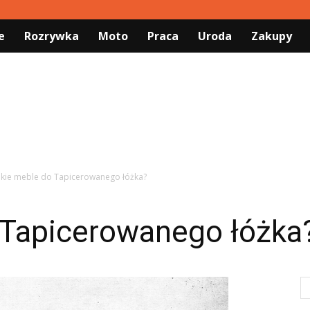
e
Rozrywka
Moto
Praca
Uroda
Zakupy
akie meble do Tapicerowanego łóżka?
 Tapicerowanego łóżka