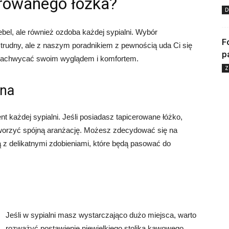
erowanego łóżka?
D
ebel, ale również ozdoba każdej sypialni. Wybór
F
trudny, ale z naszym poradnikiem z pewnością uda Ci się
p
e zachwycać swoim wyglądem i komfortem.
Z
cna
 każdej sypialni. Jeśli posiadasz tapicerowane łóżko,
worzyć spójną aranżację. Możesz zdecydować się na
z delikatnymi zdobieniami, które będą pasować do
Jeśli w sypialni masz wystarczająco dużo miejsca, warto
rozważyć postawienie niewielkiego stolika kawowego