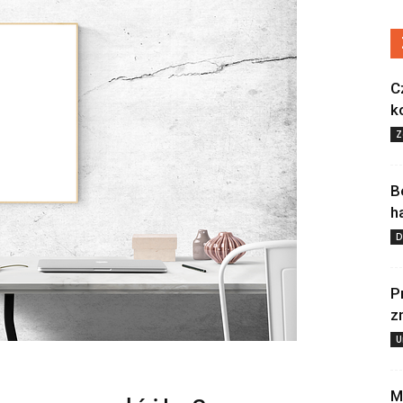
C
k
Z
B
h
D
P
z
U
M