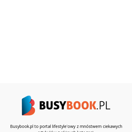
Busybook.pl to portal lifestyle'owy z mnóstwem ciekawych