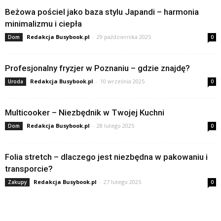
Beżowa pościel jako baza stylu Japandi – harmonia
minimalizmu i ciepła
Redakcja Busybook.pl
-
29 października 2025
Dom
0
Profesjonalny fryzjer w Poznaniu – gdzie znajdę?
Redakcja Busybook.pl
-
10 września 2025
Uroda
0
Multicooker – Niezbędnik w Twojej Kuchni
Redakcja Busybook.pl
-
28 lutego 2025
Dom
0
Folia stretch – dlaczego jest niezbędna w pakowaniu i
transporcie?
Redakcja Busybook.pl
-
27 lutego 2025
Zakupy
0