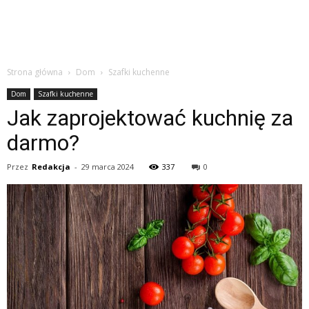
Strona główna
Dom
Szafki kuchenne
Dom
Szafki kuchenne
Jak zaprojektować kuchnię za
darmo?
Przez
Redakcja
-
29 marca 2024
337
0