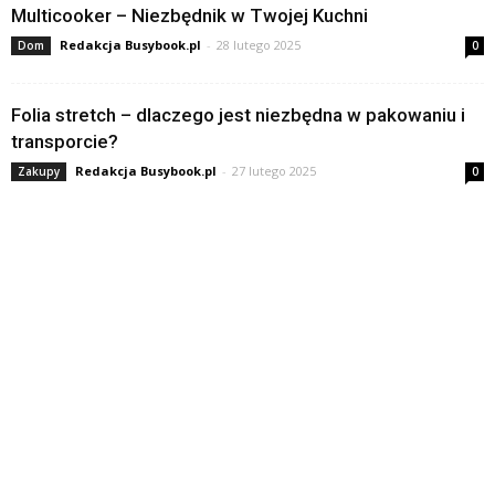
Multicooker – Niezbędnik w Twojej Kuchni
Redakcja Busybook.pl
-
28 lutego 2025
Dom
0
Folia stretch – dlaczego jest niezbędna w pakowaniu i
transporcie?
Redakcja Busybook.pl
-
27 lutego 2025
Zakupy
0