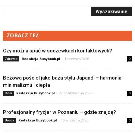
ZOBACZ TEŻ
Czy można spać w soczewkach kontaktowych?
Redakcja Busybook.pl
-
1 czerwca 2026
Zdrowie
0
Beżowa pościel jako baza stylu Japandi – harmonia
minimalizmu i ciepła
Redakcja Busybook.pl
-
29 października 2025
Dom
0
Profesjonalny fryzjer w Poznaniu – gdzie znajdę?
Redakcja Busybook.pl
-
10 września 2025
Uroda
0