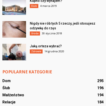
Kupno czy wynajem?
4 marca 2019
Dom
Nigdy nie rób tych 5 rzeczy, jeśli stosujesz
odżywkę do rzęs
30 stycznia 2018
Uroda
Jaką orteza wybrać?
14 grudnia 2020
Zdrowie
POPULARNE KATEGORIE
Dom
295
Ślub
196
Małżeństwo
194
Relacje
184