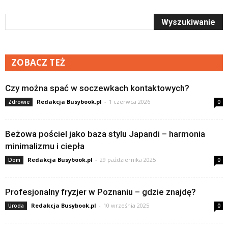
ZOBACZ TEŻ
Czy można spać w soczewkach kontaktowych?
Redakcja Busybook.pl
-
1 czerwca 2026
Zdrowie
0
Beżowa pościel jako baza stylu Japandi – harmonia
minimalizmu i ciepła
Redakcja Busybook.pl
-
29 października 2025
Dom
0
Profesjonalny fryzjer w Poznaniu – gdzie znajdę?
Redakcja Busybook.pl
-
10 września 2025
Uroda
0