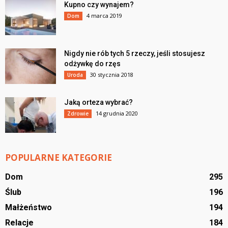
Kupno czy wynajem?
4 marca 2019
Dom
Nigdy nie rób tych 5 rzeczy, jeśli stosujesz
odżywkę do rzęs
30 stycznia 2018
Uroda
Jaką orteza wybrać?
14 grudnia 2020
Zdrowie
POPULARNE KATEGORIE
Dom
295
Ślub
196
Małżeństwo
194
Relacje
184