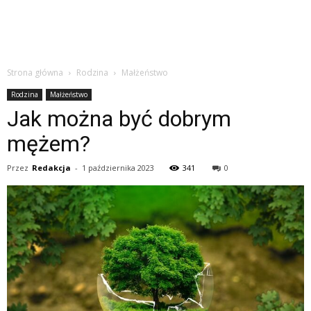
Strona główna
Rodzina
Małżeństwo
Rodzina
Małżeństwo
Jak można być dobrym
mężem?
Przez
Redakcja
-
1 października 2023
341
0