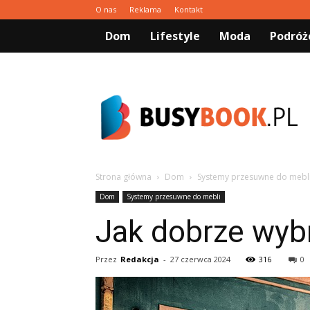
O nas
Reklama
Kontakt
Dom
Lifestyle
Moda
Podróż
Busybook.pl
Strona główna
Dom
Systemy przesuwne do mebl
Dom
Systemy przesuwne do mebli
Jak dobrze wyb
Przez
Redakcja
-
27 czerwca 2024
316
0