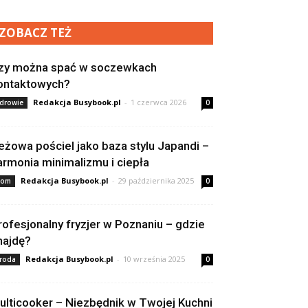
ZOBACZ TEŻ
zy można spać w soczewkach
ontaktowych?
Redakcja Busybook.pl
-
1 czerwca 2026
drowie
0
eżowa pościel jako baza stylu Japandi –
armonia minimalizmu i ciepła
Redakcja Busybook.pl
-
29 października 2025
om
0
rofesjonalny fryzjer w Poznaniu – gdzie
najdę?
Redakcja Busybook.pl
-
10 września 2025
roda
0
ulticooker – Niezbędnik w Twojej Kuchni