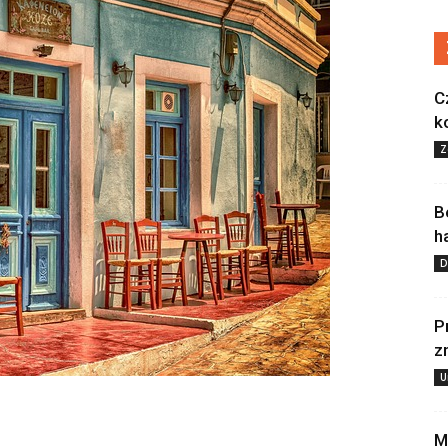
C
k
Z
B
h
D
P
z
U
M