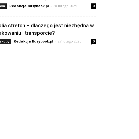
Redakcja Busybook.pl
-
28 lutego 2025
om
0
olia stretch – dlaczego jest niezbędna w
akowaniu i transporcie?
Redakcja Busybook.pl
-
27 lutego 2025
akupy
0