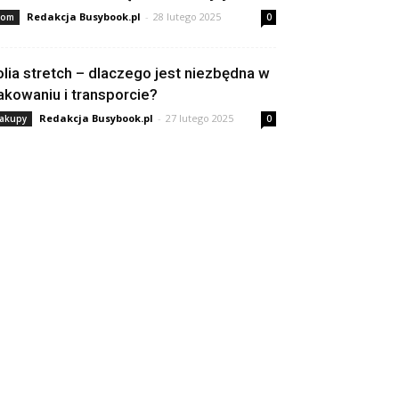
Redakcja Busybook.pl
-
28 lutego 2025
om
0
olia stretch – dlaczego jest niezbędna w
akowaniu i transporcie?
Redakcja Busybook.pl
-
27 lutego 2025
akupy
0