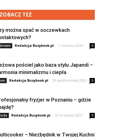
ZOBACZ TEŻ
zy można spać w soczewkach
ontaktowych?
Redakcja Busybook.pl
-
1 czerwca 2026
drowie
0
eżowa pościel jako baza stylu Japandi –
armonia minimalizmu i ciepła
Redakcja Busybook.pl
-
29 października 2025
om
0
rofesjonalny fryzjer w Poznaniu – gdzie
najdę?
Redakcja Busybook.pl
-
10 września 2025
roda
0
ulticooker – Niezbędnik w Twojej Kuchni