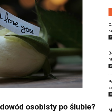
C
k
Z
B
h
D
P
z
U
 dowód osobisty po ślubie?
M