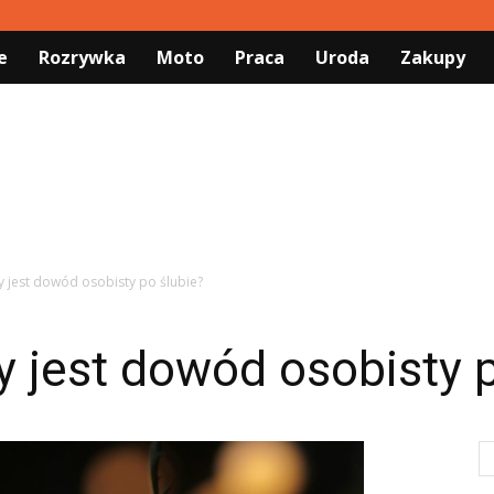
e
Rozrywka
Moto
Praca
Uroda
Zakupy
y jest dowód osobisty po ślubie?
 jest dowód osobisty p