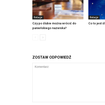
Relacje
Relacje
Czy po ślubie można wrócić do
Co to jest 
panieńskiego nazwiska?
ZOSTAW ODPOWIEDŹ