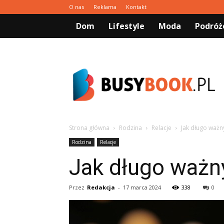
O nas
Reklama
Kontakt
Dom
Lifestyle
Moda
Podróż
Busybook.pl
Strona główna
Rodzina
Relacje
Jak długo ważn
Rodzina
Relacje
Jak długo ważny
Przez
Redakcja
-
17 marca 2024
338
0