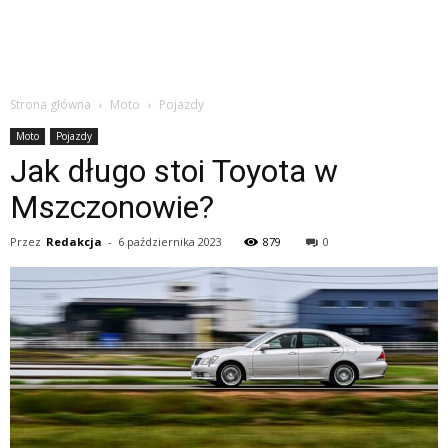
Strona główna
Moto
Pojazdy
Moto
Pojazdy
Jak długo stoi Toyota w
Mszczonowie?
Przez
Redakcja
-
6 października 2023
879
0