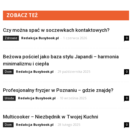
ZOBACZ TEŻ
Czy można spać w soczewkach kontaktowych?
Redakcja Busybook.pl
-
1 czerwca 2026
Zdrowie
0
Beżowa pościel jako baza stylu Japandi – harmonia
minimalizmu i ciepła
Redakcja Busybook.pl
-
29 października 2025
Dom
0
Profesjonalny fryzjer w Poznaniu – gdzie znajdę?
Redakcja Busybook.pl
-
10 września 2025
Uroda
0
Multicooker – Niezbędnik w Twojej Kuchni
Redakcja Busybook.pl
-
28 lutego 2025
Dom
0