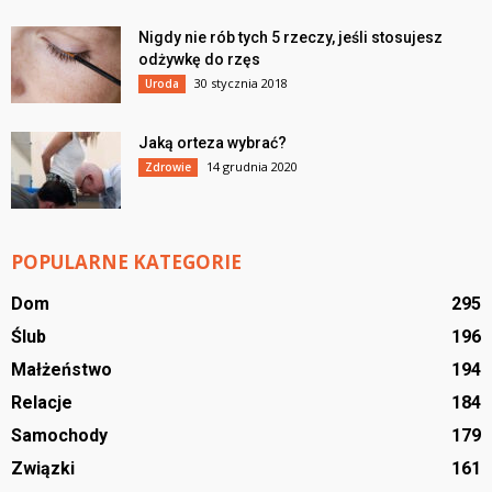
Nigdy nie rób tych 5 rzeczy, jeśli stosujesz
odżywkę do rzęs
30 stycznia 2018
Uroda
Jaką orteza wybrać?
14 grudnia 2020
Zdrowie
POPULARNE KATEGORIE
Dom
295
Ślub
196
Małżeństwo
194
Relacje
184
Samochody
179
Związki
161