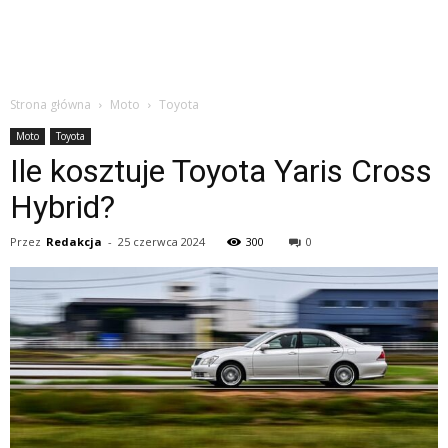
Strona główna
Moto
Toyota
Moto
Toyota
Ile kosztuje Toyota Yaris Cross
Hybrid?
Przez
Redakcja
-
25 czerwca 2024
300
0