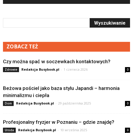
ZOBACZ TEŻ
Czy można spać w soczewkach kontaktowych?
Redakcja Busybook.pl
-
1 czerwca 2026
Zdrowie
0
Beżowa pościel jako baza stylu Japandi – harmonia
minimalizmu i ciepła
Redakcja Busybook.pl
-
29 października 2025
Dom
0
Profesjonalny fryzjer w Poznaniu – gdzie znajdę?
Redakcja Busybook.pl
-
10 września 2025
Uroda
0