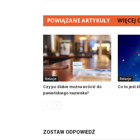
POWIĄZANE ARTYKUŁY
WIĘCEJ
Relacje
Relacje
Czy po ślubie można wrócić do
Co to jest 
panieńskiego nazwiska?
ZOSTAW ODPOWIEDŹ