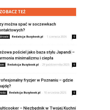
ZOBACZ TEŻ
zy można spać w soczewkach
ontaktowych?
Redakcja Busybook.pl
-
1 czerwca 2026
drowie
0
eżowa pościel jako baza stylu Japandi –
armonia minimalizmu i ciepła
Redakcja Busybook.pl
-
29 października 2025
om
0
rofesjonalny fryzjer w Poznaniu – gdzie
najdę?
Redakcja Busybook.pl
-
10 września 2025
roda
0
ulticooker – Niezbędnik w Twojej Kuchni