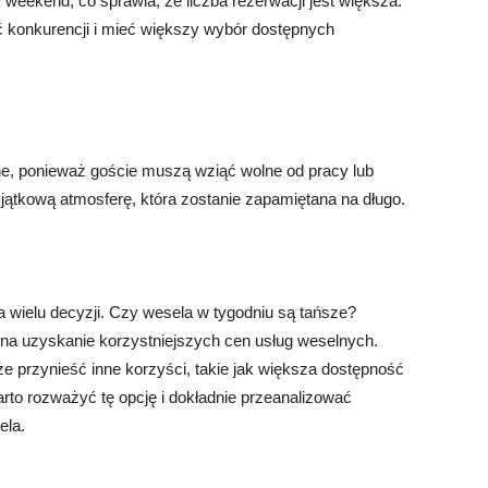
 weekend, co sprawia, że liczba rezerwacji jest większa.
 konkurencji i mieć większy wybór dostępnych
ne, ponieważ goście muszą wziąć wolne od pracy lub
yjątkową atmosferę, która zostanie zapamiętana na długo.
 wielu decyzji. Czy wesela w tygodniu są tańsze?
 na uzyskanie korzystniejszych cen usług weselnych.
 przynieść inne korzyści, takie jak większa dostępność
rto rozważyć tę opcję i dokładnie przeanalizować
ela.