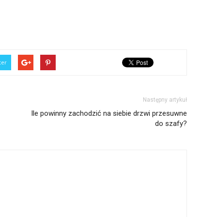
ter
Następny artykuł
Ile powinny zachodzić na siebie drzwi przesuwne
do szafy?