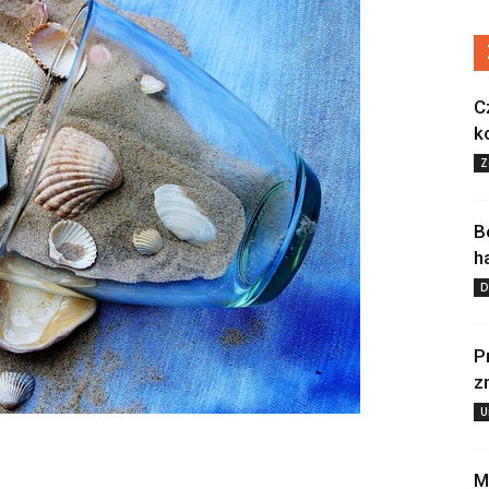
C
k
Z
B
h
D
P
z
U
M