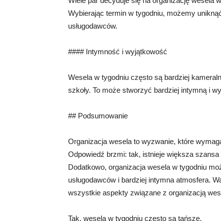
Wiele par decyduje się na organizację wesela w
Wybierając termin w tygodniu, możemy uniknąć
usługodawców.
#### Intymność i wyjątkowość
Wesela w tygodniu często są bardziej kameral
szkoły. To może stworzyć bardziej intymną i w
## Podsumowanie
Organizacja wesela to wyzwanie, które wymaga
Odpowiedź brzmi: tak, istnieje większa szansa
Dodatkowo, organizacja wesela w tygodniu może
usługodawców i bardziej intymna atmosfera. Wa
wszystkie aspekty związane z organizacją wes
Tak, wesela w tygodniu często są tańsze.