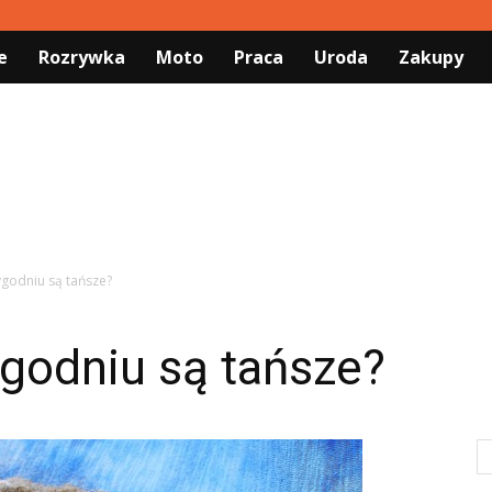
e
Rozrywka
Moto
Praca
Uroda
Zakupy
ygodniu są tańsze?
godniu są tańsze?