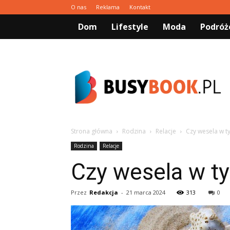
O nas
Reklama
Kontakt
Dom
Lifestyle
Moda
Podróż
Busybook.pl
Strona główna
Rodzina
Relacje
Czy wesela w t
Rodzina
Relacje
Czy wesela w ty
Przez
Redakcja
-
21 marca 2024
313
0