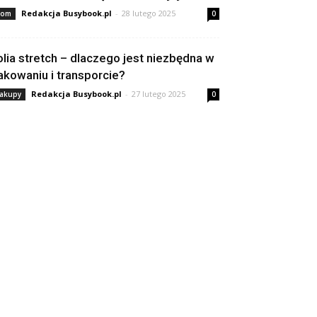
Redakcja Busybook.pl
-
28 lutego 2025
om
0
olia stretch – dlaczego jest niezbędna w
akowaniu i transporcie?
Redakcja Busybook.pl
-
27 lutego 2025
akupy
0