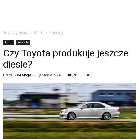
Strona główna
Moto
Pojazdy
Moto
Pojazdy
Czy Toyota produkuje jeszcze
diesle?
Przez
Redakcja
-
9 grudnia 2024
263
0