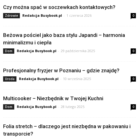
Czy można spać w soczewkach kontaktowych?
Redakcja Busybook.pl
-
1 czerwca 2026
Zdrowie
0
Beżowa pościel jako baza stylu Japandi – harmonia
minimalizmu i ciepła
Redakcja Busybook.pl
-
29 października 2025
Dom
0
Profesjonalny fryzjer w Poznaniu – gdzie znajdę?
Redakcja Busybook.pl
-
10 września 2025
Uroda
0
Multicooker – Niezbędnik w Twojej Kuchni
Redakcja Busybook.pl
-
28 lutego 2025
Dom
0
Folia stretch – dlaczego jest niezbędna w pakowaniu i
transporcie?