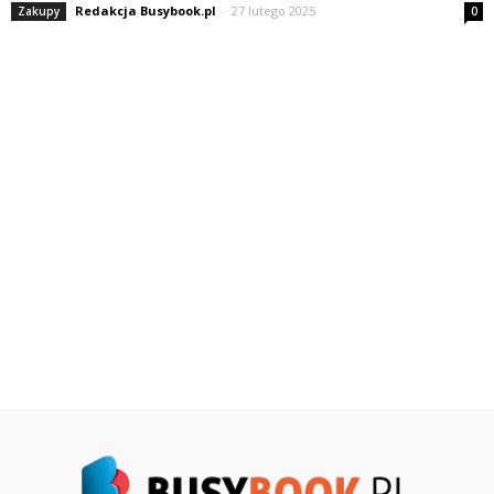
Redakcja Busybook.pl
-
27 lutego 2025
Zakupy
0