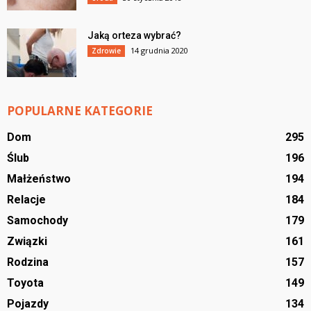
Jaką orteza wybrać?
14 grudnia 2020
Zdrowie
POPULARNE KATEGORIE
Dom
295
Ślub
196
Małżeństwo
194
Relacje
184
Samochody
179
Związki
161
Rodzina
157
Toyota
149
Pojazdy
134