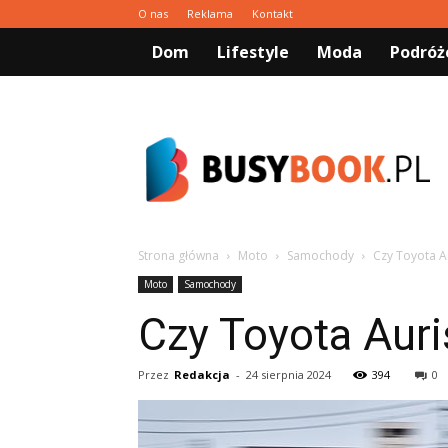
O nas
Reklama
Kontakt
Dom
Lifestyle
Moda
Podróż
Busybook.pl
Strona główna
Moto
Samochody
Czy Toyota A
Moto
Samochody
Czy Toyota Auri
Przez
Redakcja
-
24 sierpnia 2024
394
0