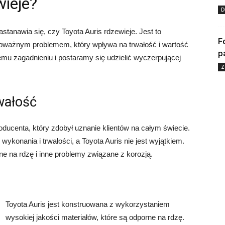
wieje?
D
anawia się, czy Toyota Auris rdzewieje. Jest to
F
poważnym problemem, który wpływa na trwałość i wartość
p
temu zagadnieniu i postaramy się udzielić wyczerpującej
Z
rwałość
oducenta, który zdobył uznanie klientów na całym świecie.
ykonania i trwałości, a Toyota Auris nie jest wyjątkiem.
e na rdzę i inne problemy związane z korozją.
Toyota Auris jest konstruowana z wykorzystaniem
wysokiej jakości materiałów, które są odporne na rdzę.