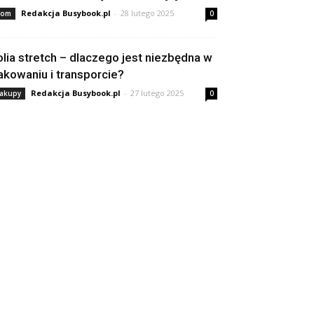
Redakcja Busybook.pl
-
28 lutego 2025
om
0
olia stretch – dlaczego jest niezbędna w
akowaniu i transporcie?
Redakcja Busybook.pl
-
27 lutego 2025
akupy
0