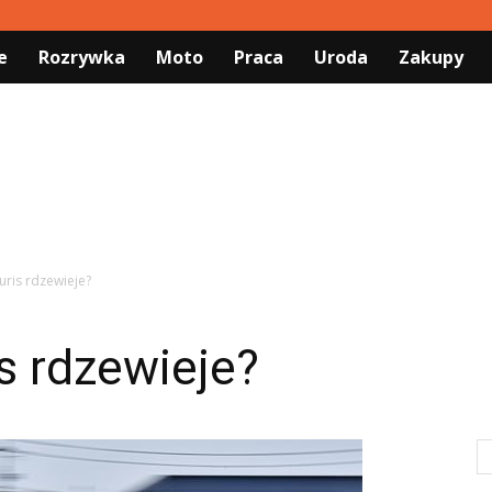
e
Rozrywka
Moto
Praca
Uroda
Zakupy
uris rdzewieje?
s rdzewieje?