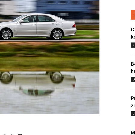
C
k
Z
B
h
D
P
z
U
M