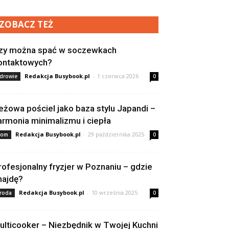
ZOBACZ TEŻ
zy można spać w soczewkach
ontaktowych?
Redakcja Busybook.pl
-
1 czerwca 2026
drowie
0
eżowa pościel jako baza stylu Japandi –
armonia minimalizmu i ciepła
Redakcja Busybook.pl
-
29 października 2025
om
0
rofesjonalny fryzjer w Poznaniu – gdzie
najdę?
Redakcja Busybook.pl
-
10 września 2025
roda
0
ulticooker – Niezbędnik w Twojej Kuchni