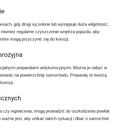
ie
ach, gdy drogi są solone lub występuje duża wilgotność,
ę również regularne czyszczenie wnętrza pojazdu, aby
tóre mogą przyczynić się do korozji.
orozyjna
ecjalnymi preparatami antykorozyjnymi. Można je nabyć w
osować na powierzchnię samochodu. Preparaty te tworzą
orozji.
icznych
ia czy wgniecenia, mogą prowadzić do uszkodzenia powłok
 ważne jest, aby unikać takich sytuacji i dbać o samochód