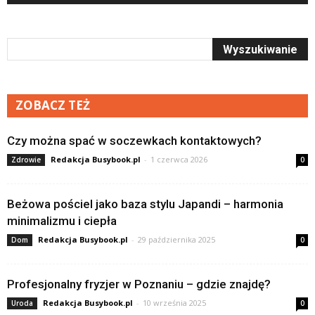
ZOBACZ TEŻ
Czy można spać w soczewkach kontaktowych?
Redakcja Busybook.pl
-
1 czerwca 2026
Zdrowie
0
Beżowa pościel jako baza stylu Japandi – harmonia
minimalizmu i ciepła
Redakcja Busybook.pl
-
29 października 2025
Dom
0
Profesjonalny fryzjer w Poznaniu – gdzie znajdę?
Redakcja Busybook.pl
-
10 września 2025
Uroda
0