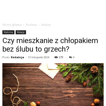
Strona główna
Rodzina
Relacje
Rodzina
Relacje
Czy mieszkanie z chłopakiem
bez ślubu to grzech?
Przez
Redakcja
-
13 listopada 2024
273
0