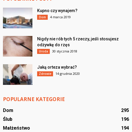
Kupno czy wynajem?
4 marca 2019
Dom
Nigdy nie rób tych 5 rzeczy, jeśli stosujesz
odżywkę do rzęs
30 stycznia 2018
Uroda
Jaką orteza wybrać?
14 grudnia 2020
Zdrowie
POPULARNE KATEGORIE
Dom
295
Ślub
196
Małżeństwo
194