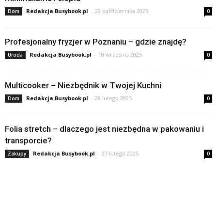
Redakcja Busybook.pl
-
29 października 2025
Dom
0
Profesjonalny fryzjer w Poznaniu – gdzie znajdę?
Redakcja Busybook.pl
-
10 września 2025
Uroda
0
Multicooker – Niezbędnik w Twojej Kuchni
Redakcja Busybook.pl
-
28 lutego 2025
Dom
0
Folia stretch – dlaczego jest niezbędna w pakowaniu i
transporcie?
Redakcja Busybook.pl
-
27 lutego 2025
Zakupy
0