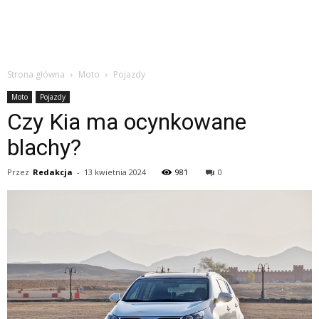
Strona główna
Moto
Pojazdy
Moto
Pojazdy
Czy Kia ma ocynkowane
blachy?
Przez
Redakcja
-
13 kwietnia 2024
981
0