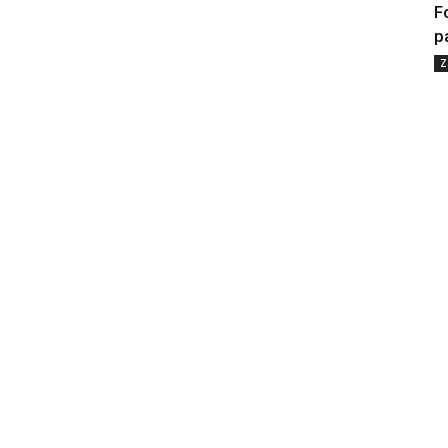
F
p
Z