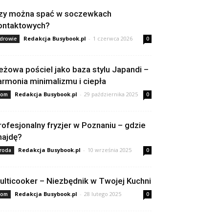
zy można spać w soczewkach
ontaktowych?
Redakcja Busybook.pl
-
1 czerwca 2026
drowie
0
eżowa pościel jako baza stylu Japandi –
armonia minimalizmu i ciepła
Redakcja Busybook.pl
-
29 października 2025
om
0
rofesjonalny fryzjer w Poznaniu – gdzie
najdę?
Redakcja Busybook.pl
-
10 września 2025
roda
0
ulticooker – Niezbędnik w Twojej Kuchni
Redakcja Busybook.pl
-
28 lutego 2025
om
0