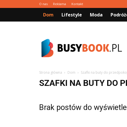
O nas
Reklama
Kontakt
Dom
Lifestyle
Moda
Podróż
Busybook.pl
Strona główna
Dom
Szafki na buty do przedpoko
SZAFKI NA BUTY DO 
Brak postów do wyświetle