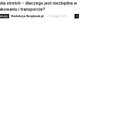
olia stretch – dlaczego jest niezbędna w
akowaniu i transporcie?
Redakcja Busybook.pl
-
27 lutego 2025
akupy
0