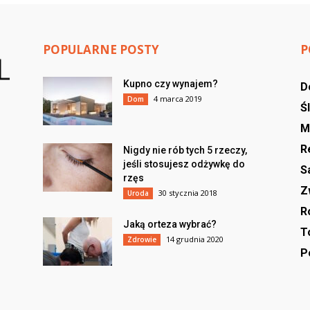
POPULARNE POSTY
P
Kupno czy wynajem?
D
4 marca 2019
Dom
Ś
m
M
R
Nigdy nie rób tych 5 rzeczy,
jeśli stosujesz odżywkę do
S
rzęs
Z
30 stycznia 2018
Uroda
R
Jaką orteza wybrać?
T
14 grudnia 2020
Zdrowie
P