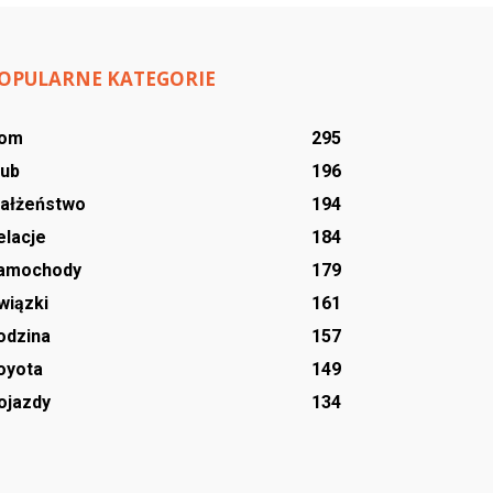
OPULARNE KATEGORIE
om
295
lub
196
ałżeństwo
194
elacje
184
amochody
179
wiązki
161
odzina
157
oyota
149
ojazdy
134