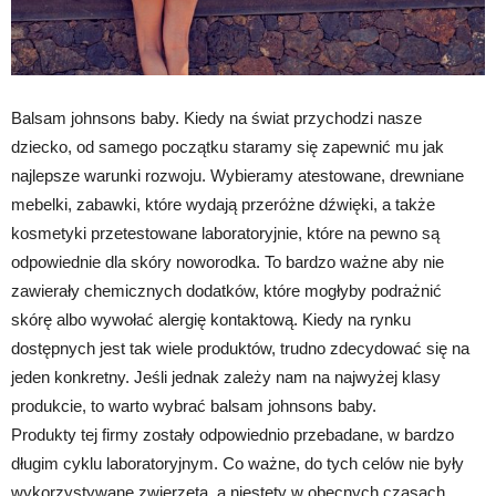
Balsam johnsons baby. Kiedy na świat przychodzi nasze
dziecko, od samego początku staramy się zapewnić mu jak
najlepsze warunki rozwoju. Wybieramy atestowane, drewniane
mebelki, zabawki, które wydają przeróżne dźwięki, a także
kosmetyki przetestowane laboratoryjnie, które na pewno są
odpowiednie dla skóry noworodka. To bardzo ważne aby nie
zawierały chemicznych dodatków, które mogłyby podrażnić
skórę albo wywołać alergię kontaktową. Kiedy na rynku
dostępnych jest tak wiele produktów, trudno zdecydować się na
jeden konkretny. Jeśli jednak zależy nam na najwyżej klasy
produkcie, to warto wybrać balsam johnsons baby.
Produkty tej firmy zostały odpowiednio przebadane, w bardzo
długim cyklu laboratoryjnym. Co ważne, do tych celów nie były
wykorzystywane zwierzęta, a niestety w obecnych czasach,