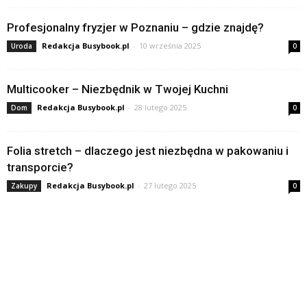
Profesjonalny fryzjer w Poznaniu – gdzie znajdę?
Redakcja Busybook.pl
-
10 września 2025
Uroda
0
Multicooker – Niezbędnik w Twojej Kuchni
Redakcja Busybook.pl
-
28 lutego 2025
Dom
0
Folia stretch – dlaczego jest niezbędna w pakowaniu i
transporcie?
Redakcja Busybook.pl
-
27 lutego 2025
Zakupy
0