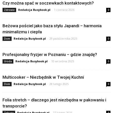
Czy można spać w soczewkach kontaktowych?
Redakcja Busybook.pl
-
1 czerwca 2026
Zdrowie
0
Beżowa pościel jako baza stylu Japandi – harmonia
minimalizmu i ciepła
Redakcja Busybook.pl
-
29 października 2025
Dom
0
Profesjonalny fryzjer w Poznaniu – gdzie znajdę?
Redakcja Busybook.pl
-
10 września 2025
Uroda
0
Multicooker – Niezbędnik w Twojej Kuchni
Redakcja Busybook.pl
-
28 lutego 2025
Dom
0
Folia stretch – dlaczego jest niezbędna w pakowaniu i
transporcie?
Redakcja Busybook.pl
-
27 lutego 2025
Zakupy
0