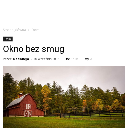
Strona główna
Dom
Dom
Okno bez smug
Przez
Redakcja
-
10 września 2018
1326
0