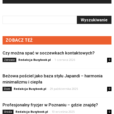
ZOBACZ TEŻ
Czy można spać w soczewkach kontaktowych?
Redakcja Busybook.pl
-
1 czerwca 2026
Zdrowie
0
Beżowa pościel jako baza stylu Japandi – harmonia
minimalizmu i ciepła
Redakcja Busybook.pl
-
29 października 2025
Dom
0
Profesjonalny fryzjer w Poznaniu – gdzie znajdę?
Redakcja Busybook.pl
-
10 września 2025
Uroda
0