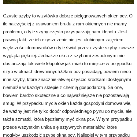
Czyste szyby to wizytówka dobrze pielęgnowanych okien pcv. O
ile najczęściej z usuwaniem brudu z ram okiennych nie mamy
problemu, o tyle szyby często przysparzają nam kłopotu. Jest
prawdą fakt, że ich czyszczenie nie jest ulubionym zajęciem
większości domowników o tyle świat przez czyste szyby zawsze
wygląda piękniej. Jednakże okna z szybami zespolonymi nie
dostarczają tak wiele kłopotów jak miało to miejsce w przypadku
szyb w oknach drewnianych.Okna pcv posiadają, bowiem nieco
inne szyby, które znacznie łatwiej czyścić środkami dostępnymi
niemalże w każdym sklepie z chemią gospodarczą. Sa one,
bowiem bardzo skuteczne a co najważniejsze nie pozostawiają
smug. W przypadku mycia okien każda gospodyni domowa wie,
że ważny jest nie tylko dobór odpowiedniego płynu do mycia, ale
także szmatki, która będziemy myć okna pcv. W tym przypadku
przede wszystkim unika się sztywnych materiałów, które
mogłyby uszkodzić szybę okna pcv. Najlepiej w tym przypadku