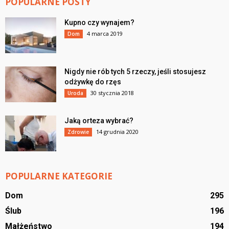
POPULARNE POSTY
Kupno czy wynajem?
4 marca 2019
Dom
Nigdy nie rób tych 5 rzeczy, jeśli stosujesz
odżywkę do rzęs
30 stycznia 2018
Uroda
Jaką orteza wybrać?
14 grudnia 2020
Zdrowie
POPULARNE KATEGORIE
Dom
295
Ślub
196
Małżeństwo
194