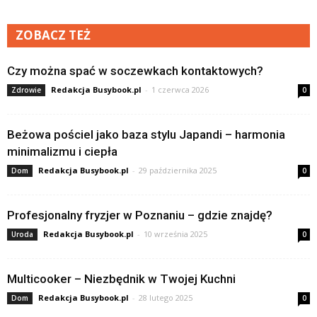
ZOBACZ TEŻ
Czy można spać w soczewkach kontaktowych?
Redakcja Busybook.pl
-
1 czerwca 2026
Zdrowie
0
Beżowa pościel jako baza stylu Japandi – harmonia
minimalizmu i ciepła
Redakcja Busybook.pl
-
29 października 2025
Dom
0
Profesjonalny fryzjer w Poznaniu – gdzie znajdę?
Redakcja Busybook.pl
-
10 września 2025
Uroda
0
Multicooker – Niezbędnik w Twojej Kuchni
Redakcja Busybook.pl
-
28 lutego 2025
Dom
0