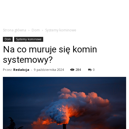
Strona główna
Dom
Systemy kominowe
Dom
Systemy kominowe
Na co muruje się komin
systemowy?
Przez
Redakcja
-
9 października 2024
284
0