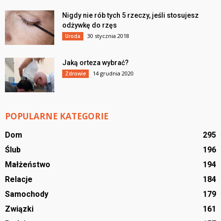
Nigdy nie rób tych 5 rzeczy, jeśli stosujesz
odżywkę do rzęs
30 stycznia 2018
Uroda
Jaką orteza wybrać?
14 grudnia 2020
Zdrowie
POPULARNE KATEGORIE
Dom
295
Ślub
196
Małżeństwo
194
Relacje
184
Samochody
179
Związki
161