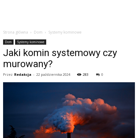
Strona główna
Dom
Systemy kominowe
Dom
Systemy kominowe
Jaki komin systemowy czy
murowany?
Przez
Redakcja
-
22 października 2024
283
0