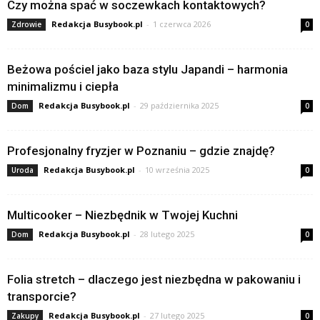
Czy można spać w soczewkach kontaktowych?
Redakcja Busybook.pl
-
1 czerwca 2026
Zdrowie
0
Beżowa pościel jako baza stylu Japandi – harmonia
minimalizmu i ciepła
Redakcja Busybook.pl
-
29 października 2025
Dom
0
Profesjonalny fryzjer w Poznaniu – gdzie znajdę?
Redakcja Busybook.pl
-
10 września 2025
Uroda
0
Multicooker – Niezbędnik w Twojej Kuchni
Redakcja Busybook.pl
-
28 lutego 2025
Dom
0
Folia stretch – dlaczego jest niezbędna w pakowaniu i
transporcie?
Redakcja Busybook.pl
-
27 lutego 2025
Zakupy
0