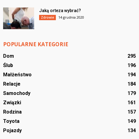
Jaką orteza wybrać?
14 grudnia 2020
Zdrowie
POPULARNE KATEGORIE
Dom
295
Ślub
196
Małżeństwo
194
Relacje
184
Samochody
179
Związki
161
Rodzina
157
Toyota
149
Pojazdy
134