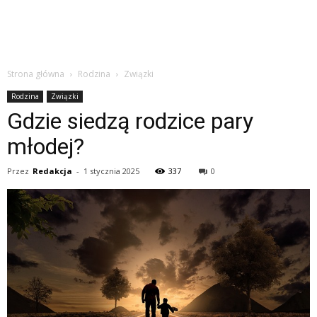
Strona główna
Rodzina
Związki
Rodzina
Związki
Gdzie siedzą rodzice pary
młodej?
Przez
Redakcja
-
1 stycznia 2025
337
0