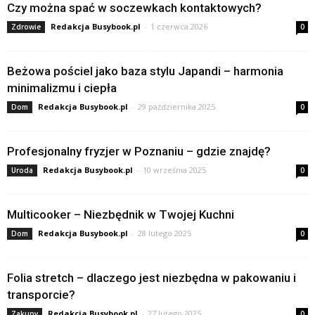
Czy można spać w soczewkach kontaktowych?
Redakcja Busybook.pl
-
1 czerwca 2026
Zdrowie
0
Beżowa pościel jako baza stylu Japandi – harmonia
minimalizmu i ciepła
Redakcja Busybook.pl
-
29 października 2025
Dom
0
Profesjonalny fryzjer w Poznaniu – gdzie znajdę?
Redakcja Busybook.pl
-
10 września 2025
Uroda
0
Multicooker – Niezbędnik w Twojej Kuchni
Redakcja Busybook.pl
-
28 lutego 2025
Dom
0
Folia stretch – dlaczego jest niezbędna w pakowaniu i
transporcie?
Redakcja Busybook.pl
-
27 lutego 2025
Zakupy
0