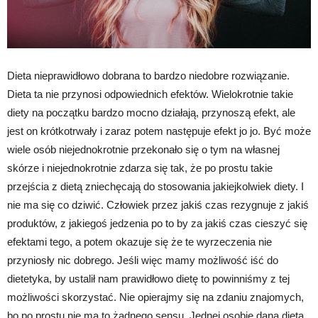
Dieta nieprawidłowo dobrana to bardzo niedobre rozwiązanie.
Dieta ta nie przynosi odpowiednich efektów. Wielokrotnie takie
diety na początku bardzo mocno działają, przynoszą efekt, ale
jest on krótkotrwały i zaraz potem następuje efekt jo jo. Być może
wiele osób niejednokrotnie przekonało się o tym na własnej
skórze i niejednokrotnie zdarza się tak, że po prostu takie
przejścia z dietą zniechęcają do stosowania jakiejkolwiek diety. I
nie ma się co dziwić. Człowiek przez jakiś czas rezygnuje z jakiś
produktów, z jakiegoś jedzenia po to by za jakiś czas cieszyć się
efektami tego, a potem okazuje się że te wyrzeczenia nie
przyniosły nic dobrego. Jeśli więc mamy możliwość iść do
dietetyka, by ustalił nam prawidłowo dietę to powinniśmy z tej
możliwości skorzystać. Nie opierajmy się na zdaniu znajomych,
bo po prostu nie ma to żadnego sensu. Jednej osobie dana dieta