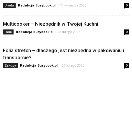
Redakcja Busybook.pl
-
10 września 2025
Uroda
0
Multicooker – Niezbędnik w Twojej Kuchni
Redakcja Busybook.pl
-
28 lutego 2025
Dom
0
Folia stretch – dlaczego jest niezbędna w pakowaniu i
transporcie?
Redakcja Busybook.pl
-
27 lutego 2025
Zakupy
0