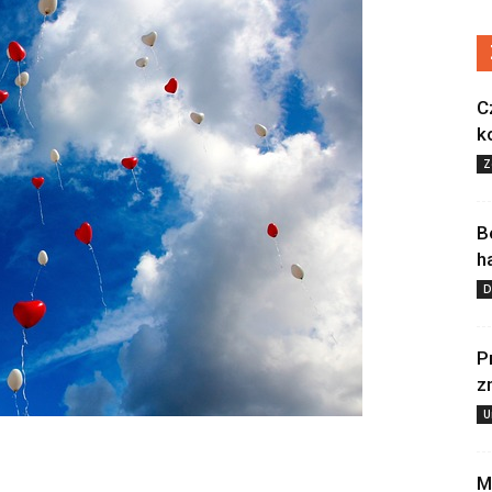
C
k
Z
B
h
D
P
z
U
M