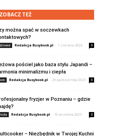
ZOBACZ TEŻ
zy można spać w soczewkach
ontaktowych?
Redakcja Busybook.pl
-
1 czerwca 2026
drowie
0
eżowa pościel jako baza stylu Japandi –
armonia minimalizmu i ciepła
Redakcja Busybook.pl
-
29 października 2025
om
0
rofesjonalny fryzjer w Poznaniu – gdzie
najdę?
Redakcja Busybook.pl
-
10 września 2025
roda
0
ulticooker – Niezbędnik w Twojej Kuchni