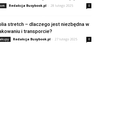
Redakcja Busybook.pl
-
28 lutego 2025
om
0
olia stretch – dlaczego jest niezbędna w
akowaniu i transporcie?
Redakcja Busybook.pl
-
27 lutego 2025
akupy
0