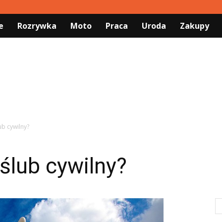
e
Rozrywka
Moto
Praca
Uroda
Zakupy
lub cywilny?
 ślub cywilny?