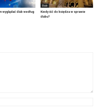
Ślub
n wyglądać ślub według
Kiedy iść do księdza w sprawie
ślubu?