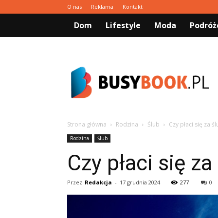
O nas
Reklama
Kontakt
Dom
Lifestyle
Moda
Podróż
Busybook.pl
Strona główna
Rodzina
Ślub
Czy płaci się za ś
Rodzina
Ślub
Czy płaci się za
Przez
Redakcja
-
17 grudnia 2024
277
0