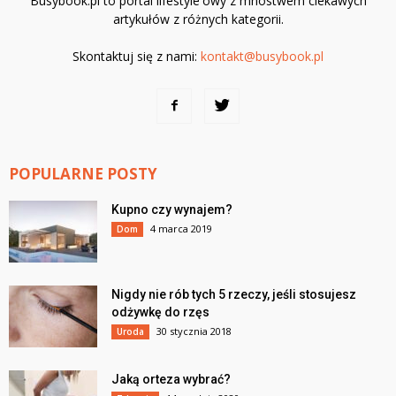
Busybook.pl to portal lifestyle'owy z mnóstwem ciekawych
artykułów z różnych kategorii.
Skontaktuj się z nami:
kontakt@busybook.pl
POPULARNE POSTY
Kupno czy wynajem?
4 marca 2019
Dom
Nigdy nie rób tych 5 rzeczy, jeśli stosujesz
odżywkę do rzęs
30 stycznia 2018
Uroda
Jaką orteza wybrać?