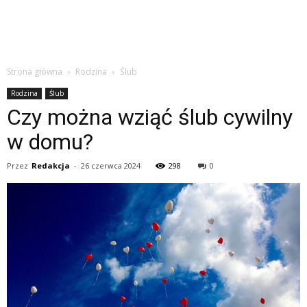
Strona główna
Rodzina
Ślub
Rodzina
Ślub
Czy można wziąć ślub cywilny
w domu?
Przez
Redakcja
-
26 czerwca 2024
298
0