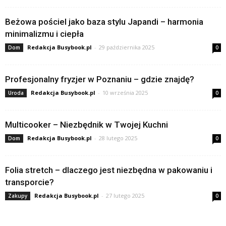
Beżowa pościel jako baza stylu Japandi – harmonia
minimalizmu i ciepła
Redakcja Busybook.pl
-
29 października 2025
Dom
0
Profesjonalny fryzjer w Poznaniu – gdzie znajdę?
Redakcja Busybook.pl
-
10 września 2025
Uroda
0
Multicooker – Niezbędnik w Twojej Kuchni
Redakcja Busybook.pl
-
28 lutego 2025
Dom
0
Folia stretch – dlaczego jest niezbędna w pakowaniu i
transporcie?
Redakcja Busybook.pl
-
27 lutego 2025
Zakupy
0