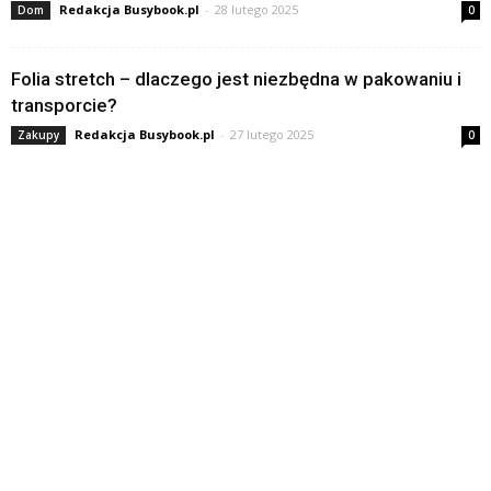
Redakcja Busybook.pl
-
28 lutego 2025
Dom
0
Folia stretch – dlaczego jest niezbędna w pakowaniu i
transporcie?
Redakcja Busybook.pl
-
27 lutego 2025
Zakupy
0