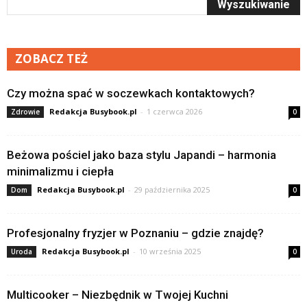
ZOBACZ TEŻ
Czy można spać w soczewkach kontaktowych?
Redakcja Busybook.pl
-
1 czerwca 2026
Zdrowie
0
Beżowa pościel jako baza stylu Japandi – harmonia
minimalizmu i ciepła
Redakcja Busybook.pl
-
29 października 2025
Dom
0
Profesjonalny fryzjer w Poznaniu – gdzie znajdę?
Redakcja Busybook.pl
-
10 września 2025
Uroda
0
Multicooker – Niezbędnik w Twojej Kuchni