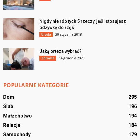
Nigdy nie rób tych 5 rzeczy, jeśli stosujesz
odżywkę do rzęs
30 stycznia 2018
Uroda
Jaką orteza wybrać?
14 grudnia 2020
Zdrowie
POPULARNE KATEGORIE
Dom
295
Ślub
196
Małżeństwo
194
Relacje
184
Samochody
179