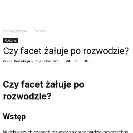
Strona główna
Rodzina
Rodzina
Czy facet żałuje po rozwodzie?
Przez
Redakcja
-
29 grudnia 2023
332
0
Czy facet żałuje po
rozwodzie?
Wstęp
W dzisiejszych czasach rozwody są coraz bardziej powszechne.